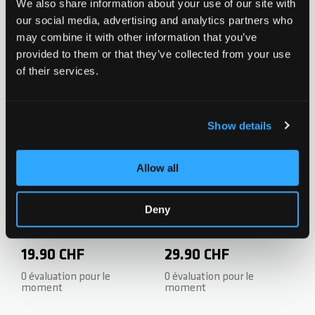
We also share information about your use of our site with
our social media, advertising and analytics partners who
Chilli Pegs Barrel - Silver
Chilli Pegs Barrel - Gold
may combine it with other information that you’ve
provided to them or that they’ve collected from your use
29.90 CHF
29.90 CHF
of their services.
0 évaluation pour le
0 évaluation pour le
moment
moment
Show details
Ajouter à la liste d'achats
Ajouter à la
Allow all
Deny
Chilli Pegs Barrel - Red
Chilli Pegs Barrel -
Neochrome
19.90 CHF
29.90 CHF
0 évaluation pour le
0 évaluation pour le
moment
moment