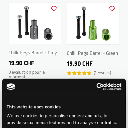
Ajouter à la liste d'achats
Ajouter à la
ZERO V2
CSG CUSTOM PARTS
TROOPER
VENTUS
Chilli Pegs Barrel - Grey
Chilli Pegs Barrel - Green
19.90 CHF
19.90 CHF
WAVE TRACK
0 évaluation pour le
1
revues
moment
JUMPSTART
Ajouter à la liste d'achats
Ajouter à la
REAPER VENOM
This website uses cookies
We use cookies to personalise content and ads, to
provide social media features and to analyse our traffic.