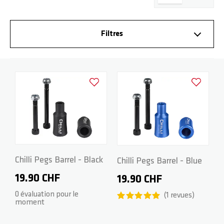
BASE
FOURCHES
HOODIES
PARTENAIRES
Filtres
ROCKY
DECKS
WRISTBANDS
FAQ
Ajouter à la liste d'achats
Ajouter à la
REAPER
GRIPTAPES
TÉLÉCHARGEMENTS
CRITTER
FREINS / VIS
REAPER RELOADED
ROUES / VIS AXIALE
Chilli Pegs Barrel - Black
Chilli Pegs Barrel - Blue
19.90 CHF
19.90 CHF
BEAST V2
SPACER
0 évaluation pour le
1
revues
moment
ARCHIE COLE
PEGS