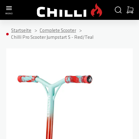
Zur Startseite
SUCHE
WARE
MENÜ
Minica
Startseite
Complete Scooter
Chilli Pro Scooter Jumpstart S - Red/Teal
Zum Ende der Bildgalerie springen