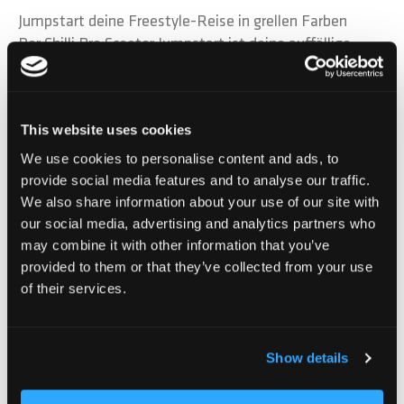
Jumpstart deine Freestyle-Reise in grellen Farben
Der Chilli Pro Scooter Jumpstart ist deine auffällige
Eintrittskarte in die Welt des Stunt Scooter Fahrens.
Das auffällige Finish in leuchtenden
Komplementärfarben sorgt dafür, dass alle Blicke
This website uses cookies
auf dich gerichtet sind - egal ob du auf der Strasse
startest oder in den Park jumpst. Der Jumpstart ist in
We use cookies to personalise content and ads, to
zwei Grössen erhältlich und bietet das perfekte Setup
provide social media features and to analyse our traffic.
We also share information about your use of our site with
für ehrgeizige Einsteiger. Die S-Version mit einer
our social media, advertising and analytics partners who
Gesamthöhe von 70 cm und einem Gewicht von 3.2 kg
may combine it with other information that you’ve
verfügt über eine zweifarbige Stahl-T-Bar und ein 11.5
provided to them or that they’ve collected from your use
cm breites Deck - ideal für jüngere Fahrer, die auf der
of their services.
Suche nach Balance, Kontrolle und Style sind. Für
diejenigen, die etwas mehr Höhe und
Trittfläche benötigen, gibt es die M-Version mit 81 cm
Show details
Höhe und einem 12.5 cm breiten Deck, das Stabilität
und Komfort für die ersten Sprünge bietet, während das