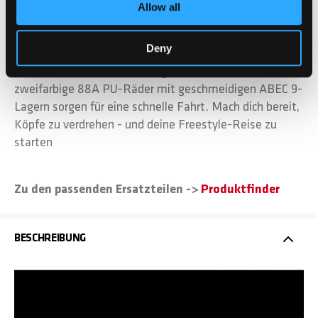
Gewicht bei 3.6 kg bleibt. Beide Modelle verfügen über
Allow all
unsere Morphing- Handgriffe, die sich mit einer
einfachen Drehung an deine Hand anpassen und für
Deny
ultimativen Grip und Komfort sorgen. Und natürlich sind
wir dem Chilli-Standard treu geblieben: 110 mm
zweifarbige 88A PU-Räder mit geschmeidigen ABEC 9-
Lagern sorgen für eine schnelle Fahrt. Mach dich bereit,
Köpfe zu verdrehen - und deine Freestyle-Reise zu
starten
Zu den passenden Ersatzteilen ->
Produktfinder
BESCHREIBUNG