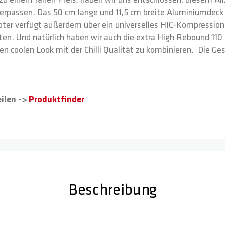
zu einem fairen Preis, haben wir uns entschlossen, diesem All
rpassen. Das 50 cm lange und 11,5 cm breite Aluminiumdeck 
ooter verfügt außerdem über ein universelles HIC-Kompressi
lten. Und natürlich haben wir auch die extra High Rebound 1
en coolen Look mit der Chilli Qualität zu kombinieren. Die G
ilen ->
Produktfinder
Beschreibung