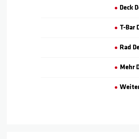
Deck D
T-Bar 
Rad De
Mehr D
Weiter