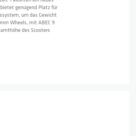
zeit-Favoriten ein neues
bietet genügend Platz für
onssystem, um das Gewicht
10 mm Wheels, mit ABEC 9
esamthöhe des Scooters