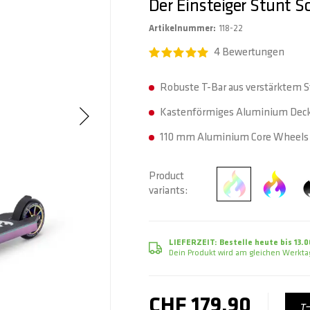
Der Einsteiger Stunt S
Artikelnummer
118-22
4
Bewertungen
Robuste T-Bar aus verstärktem S
Kastenförmiges Aluminium Deck 
110 mm Aluminium Core Wheels 
Product
variants
LIEFERZEIT:
Bestelle heute bis 13.0
Dein Produkt wird am gleichen Werktag
CHF 179.90