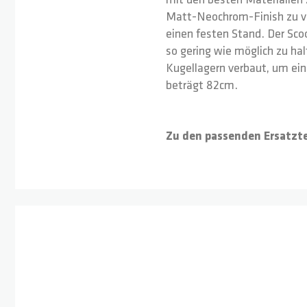
mit den besten Materialien 
Matt-Neochrom-Finish zu ve
einen festen Stand. Der Sc
so gering wie möglich zu ha
Kugellagern verbaut, um ein
beträgt 82cm.
Zu den passenden Ersatzte