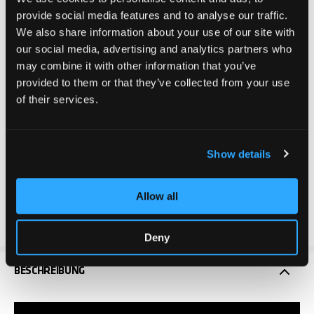
Einsteigermodell für junge Rider mit einem
provide social media features and to analyse our traffic.
ausgeprägten Sinn für Design. Die robuste T-Bar aus
We also share information about your use of our site with
verstärktem Stahl ist mit einem einzigartigen
our social media, advertising and analytics partners who
Honigwaben Pattern bestückt, das dem Scooter,
may combine it with other information that you’ve
zusammen mit dem neochromen Deck, einen
provided to them or that they’ve collected from your use
besonders edlen Look verleiht. Das 50 cm lange und 11.5
of their services.
cm breite Aluminiumdeck bietet genügend Platz für
einen festen Stand. Darüber hinaus verfügt der Scooter
über ein universales HIC-Kompressionssystem und 110
Show details
mm Aluminium Core Wheels mit ABEC 9 Bearings. Die
Gesamthöhe des Scooters beträgt 82cm.
Allow all
Zu den passenden Ersatzteilen ->
Produktfinder
Deny
BESCHREIBUNG