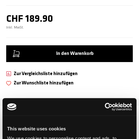
CHF 189.90
Inkl. MwSt.
In den Warenkorb
Zur Vergleichsliste hinzufügen
Zur Wunschliste hinzufügen
DETAILS
This website uses cookies
Der Chilli Pro Scooter ROCKY V2 und V3 ist das perfekte
We use cookies to personalise content and ads, to