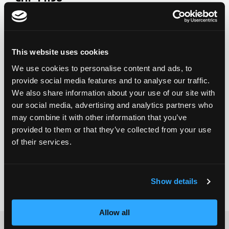
0 Bewertungen bisher
ZERO V2
CSG CUSTOM PARTS
This website uses cookies
TROOPER
Zur Wunschliste hinzufügen
Zur Wunsch
We use cookies to personalise content and ads, to
provide social media features and to analyse our traffic.
VENTUS
We also share information about your use of our site with
Neu
Neu
our social media, advertising and analytics partners who
may combine it with other information that you’ve
WAVE TRACK
Chilli Flex Brake 2.0 -
Chilli Nylon Brake -
provided to them or that they’ve collected from your use
110mm - Black
of their services.
100/110mm - Black
CHF 14.90
CHF 15.90
JUMPSTART
0 Bewertungen bisher
0 Bewertungen bisher
Show details
REAPER VENOM
Allow all