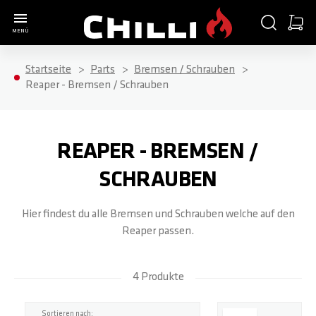
Zur Startseite
SUCHE
WARE
MENÜ
Minica
Startseite
Parts
Bremsen / Schrauben
COMPLETE SCOOTER
PARTS
ACCESSORIES
ABOUT
Reaper - Bremsen / Schrauben
ALLE ARTIKEL
ALLE ARTIKEL
ALLE ARTIKEL
ALLE ARTIKEL
REAPER - BREMSEN /
3000
HANDGRIFFE / BAR ENDS
SCOOTER STANDS
SHOP
SCHRAUBEN
Hier findest du alle Bremsen und Schrauben welche auf den
4000
T-BARS
HELME
WERKSTATT
Reaper passen.
5000
KLEMMEN / SCHRAUBEN
T-SHIRTS
BLOG
4 Produkte
BASE S
HEADSETS / KUGELLAGER
LONGSLEEVES
TEAM RIDER
Top
Sortieren nach: