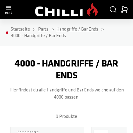
Zur Startseite
SUCHE
WARE
MENÜ
Minica
Startseite
Parts
Handgriffe / Bar Ends
COMPLETE SCOOTER
PARTS
ACCESSORIES
ABOUT
4000 - Handgriffe / Bar Ends
ALLE ARTIKEL
ALLE ARTIKEL
ALLE ARTIKEL
ALLE ARTIKEL
4000 - HANDGRIFFE / BAR
3000
HANDGRIFFE / BAR ENDS
SCOOTER STANDS
SHOP
ENDS
Hier findest du alle Handgriffe und Bar Ends welche auf den
4000
T-BARS
HELME
WERKSTATT
4000 passen.
5000
KLEMMEN / SCHRAUBEN
T-SHIRTS
BLOG
9 Produkte
BASE S
HEADSETS / KUGELLAGER
LONGSLEEVES
TEAM RIDER
Top
Sortieren nach: