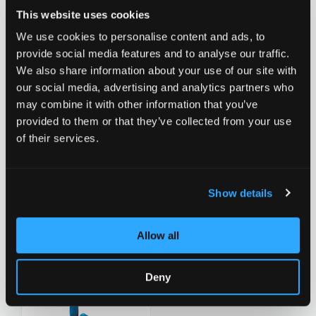
Grips 3.0 - 140 mm -
Grips 3.0 - 140 mm -
CHF 24.90
CHF 24.90
This website uses cookies
Red/Teal
Red/Black
0 Bewertungen bisher
We use cookies to personalise content and ads, to
1
Bewertungen
provide social media features and to analyse our traffic.
We also share information about your use of our site with
our social media, advertising and analytics partners who
Zur Wunschliste hinzufügen
Zur Wunsch
may combine it with other information that you’ve
provided to them or that they’ve collected from your use
of their services.
Neu
Neu
Chilli Morphing Handle
Chilli Morphing Handle
Show details
Grips 3.0 - 140 mm -
Grips 3.0 - 140 mm -
CHF 24.90
CHF 24.90
Purple/Black
Green/Yellow
0 Bewertungen bisher
0 Bewertungen bisher
Allow all
Deny
Zur Wunschliste hinzufügen