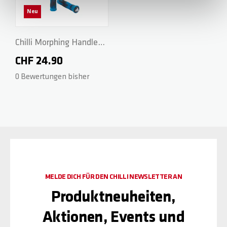
Neu
Chilli Morphing Handle
Grips 3.0 - 140mm -
CHF 24.90
Blue/Black
0 Bewertungen bisher
MELDE DICH FÜR DEN CHILLI NEWSLETTER AN
Produktneuheiten,
Aktionen, Events und