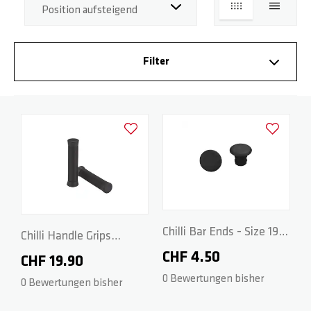
LISTE
LISTE
BASE
RADGABELN
HOODIES
PARTNER
Filter
ROCKY
DECKS
WRISTBANDS
FAQ
REAPER
GRIPTAPES
DOWNLOADS
Zur Wunschliste hinzufügen
Zur Wunsch
CRITTER
BREMSEN / SCHRAUBEN
REAPER RELOADED
RÄDER / ACHSEN
Chilli Bar Ends - Size 19 -
Chilli Handle Grips
BEAST V2
SPACER
Black
CHF 4.50
Standard 2.1 - 140mm -
CHF 19.90
0 Bewertungen bisher
Black
0 Bewertungen bisher
ARCHIE COLE
PEGS