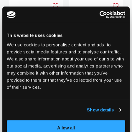
Zur Wunschliste hinzufügen
Zur Wunsch
This website uses cookies
We use cookies to personalise content and ads, to
Chilli Clamp Base (S) and
Chilli Clamp Base (S) and
provide social media features and to analyse our traffic.
Rocky Series - 2-Bolt HIC
Rocky Series - 2-Bolt HIC
CHF 19.90
CHF 19.90
We also share information about your use of our site with
- Blue
- Green
our social media, advertising and analytics partners who
0 Bewertungen bisher
0 Bewertungen bisher
may combine it with other information that you’ve
provided to them or that they’ve collected from your use
of their services.
Zur Wunschliste hinzufügen
Zur Wunsch
Show details
Allow all