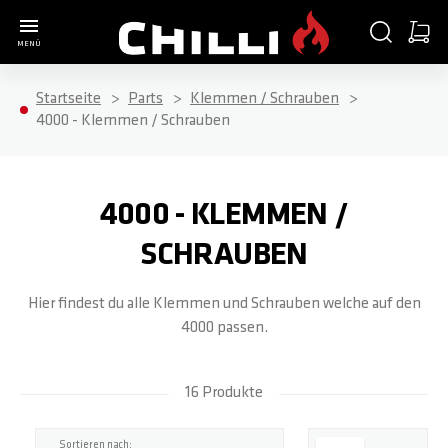
Zur Startseite
SUCHE
WARE
MENÜ
Minica
Startseite
Parts
Klemmen / Schrauben
COMPLETE SCOOTER
PARTS
ACCESSORIES
ABOUT
4000 - Klemmen / Schrauben
ALLE ARTIKEL
ALLE ARTIKEL
ALLE ARTIKEL
ALLE ARTIKEL
4000 - KLEMMEN /
3000
HANDGRIFFE / BAR ENDS
SCOOTER STANDS
SHOP
SCHRAUBEN
Hier findest du alle Klemmen und Schrauben welche auf den
4000
T-BARS
HELME
WERKSTATT
4000 passen.
5000
KLEMMEN / SCHRAUBEN
T-SHIRTS
BLOG
16 Produkte
BASE S
HEADSETS / KUGELLAGER
LONGSLEEVES
TEAM RIDER
Top
Sortieren nach: