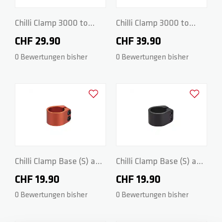
Chilli Clamp 3000 to
Chilli Clamp 3000 to
5000 Series - 2-Bolt
5000 Series - 2-Bolt
CHF 29.90
CHF 39.90
Spider HIC - Blue
Spider HIC - Neochrome
0 Bewertungen bisher
0 Bewertungen bisher
Zur Wunschliste hinzufügen
Zur Wunsch
Chilli Clamp Base (S) and
Chilli Clamp Base (S) and
Rocky Series - 2-Bolt HIC
Rocky Series - 2-Bolt HIC
CHF 19.90
CHF 19.90
- Orange
- Black
0 Bewertungen bisher
0 Bewertungen bisher