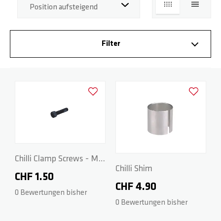
LISTE
LISTE
BASE
RADGABELN
HOODIES
PARTNER
Filter
ROCKY
DECKS
WRISTBANDS
FAQ
REAPER
GRIPTAPES
DOWNLOADS
Zur Wunschliste hinzufügen
Zur Wunsch
CRITTER
BREMSEN / SCHRAUBEN
REAPER RELOADED
RÄDER / ACHSEN
Chilli Clamp Screws - M8
Chilli Shim
x 25mm
CHF 1.50
BEAST V2
SPACER
CHF 4.90
0 Bewertungen bisher
0 Bewertungen bisher
ARCHIE COLE
PEGS