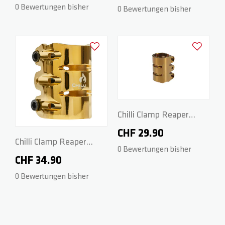
HIC - Blue
HIC - Black
0 Bewertungen bisher
0 Bewertungen bisher
Zur Wunschliste hinzufügen
Zur Wunsch
Chilli Clamp Reaper
Series - 3-Bolt Spider
CHF 29.90
Chilli Clamp Reaper
HIC - Gold
0 Bewertungen bisher
Series - 3-Bolt Spider
CHF 34.90
HIC - Gold
0 Bewertungen bisher