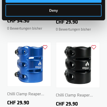
Deny
Chilli Clamp Reaper
Chilli Clamp Reaper
Series - 3-Bolt Spider
CHF 34.90
Series - 3-Bolt Spider
CHF 29.90
HIC - Neochrome
HIC - Green
0 Bewertungen bisher
0 Bewertungen bisher
Zur Wunschliste hinzufügen
Zur Wunsch
Chilli Clamp Reaper
Chilli Clamp Reaper
Series - 3-Bolt Spider
CHF 29.90
Series - 3-Bolt Spider
CHF 29.90