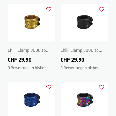
ZERO V2
CSG CUSTOM PARTS
Zur Wunschliste hinzufügen
Zur Wunsch
TROOPER
VENTUS
Chilli Clamp 3000 to
Chilli Clamp 3000 to
5000 Series - 2-Bolt
5000 Series - 2-Bolt
CHF 29.90
CHF 29.90
WAVE TRACK
Spider HIC - Gold
Spider HIC - Black
0 Bewertungen bisher
0 Bewertungen bisher
JUMPSTART
Zur Wunschliste hinzufügen
Zur Wunsch
REAPER VENOM