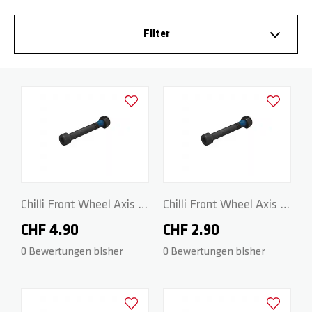
BASE
RADGABELN
HOODIES
PARTNER
Filter
ROCKY
DECKS
WRISTBANDS
FAQ
Zur Wunschliste hinzufügen
Zur Wunsch
REAPER
GRIPTAPES
DOWNLOADS
CRITTER
BREMSEN / SCHRAUBEN
Chilli Front Wheel Axis -
Chilli Front Wheel Axis -
REAPER RELOADED
RÄDER / ACHSEN
M8 x 47mm
M8 x 48mm
CHF 4.90
CHF 2.90
0 Bewertungen bisher
0 Bewertungen bisher
BEAST V2
SPACER
ARCHIE COLE
PEGS
Zur Wunschliste hinzufügen
Zur Wunsch