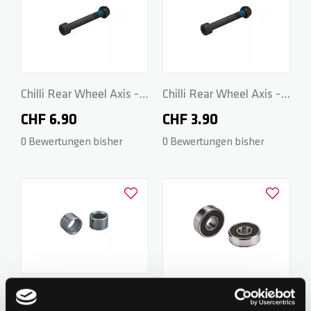
ZERO V2
CSG CUSTOM PARTS
TROOPER
Chilli Rear Wheel Axis -
Chilli Rear Wheel Axis -
VENTUS
M8 x 57mm
M8 x 58mm
CHF 6.90
CHF 3.90
0 Bewertungen bisher
0 Bewertungen bisher
WAVE TRACK
Zur Wunschliste hinzufügen
Zur Wunsch
JUMPSTART
REAPER VENOM
Chilli Rear Wheel Spacer
Chilli Wheel Bearings -