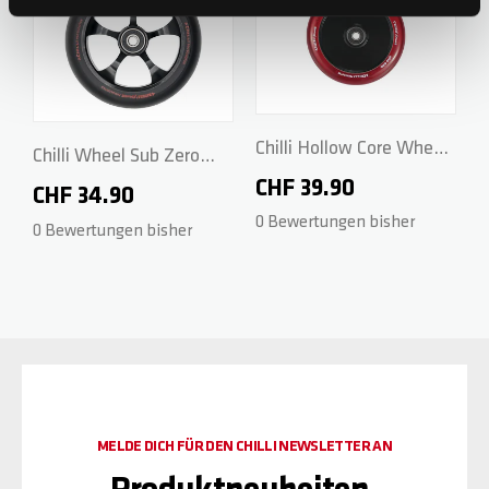
Chilli Hollow Core Wheel
Chilli Wheel Sub Zero
Zero Series - 120mm -
CHF 39.90
Series - 120mm - Black
CHF 34.90
Red
0 Bewertungen bisher
0 Bewertungen bisher
MELDE DICH FÜR DEN CHILLI NEWSLETTER AN