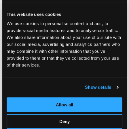
- 8mm
CHF 2.50
ABEC 9
CHF 12.90
0 Bewertungen bisher
This website uses cookies
0 Bewertungen bisher
We use cookies to personalise content and ads, to
provide social media features and to analyse our traffic.
We also share information about your use of our site with
Zur Wunschliste hinzufügen
Zur Wunsch
our social media, advertising and analytics partners who
may combine it with other information that you’ve
provided to them or that they’ve collected from your use
of their services.
Chilli Wheel Reaper
Chilli Wheel Reaper
Show details
Reloaded V2 Series -
Reloaded V2 Series -
CHF 34.90
CHF 34.90
120mm - Green
120mm - Black
0 Bewertungen bisher
0 Bewertungen bisher
Allow all
Deny
Zur Wunschliste hinzufügen
Zur Wunsch