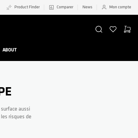
Product Finder
Comparer
News
Mon compte
CHERCHER
LISTE D'ACHATS
PANIER
Minicar
ABOUT
PE
 surface aussi
 les risques de