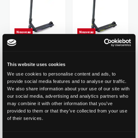
Nouveau
Nouveau
Chilli Pro Scooter Reaper
Chilli Pro Scooter Reaper
Venom - L - Purple
Venom - L - Green
209.90 CHF
209.90 CHF
This website uses cookies
1
revues
0 évaluation pour le
We use cookies to personalise content and ads, to
moment
provide social media features and to analyse our traffic.
We also share information about your use of our site with
our social media, advertising and analytics partners who
Ajouter à la liste d'achats
Ajouter à la
may combine it with other information that you’ve
provided to them or that they’ve collected from your use
of their services.