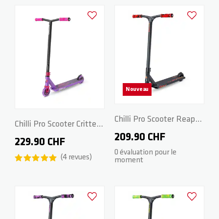
Ajouter à la liste d'achats
Ajouter à la
Nouveau
Chilli Pro Scooter Reaper
Chilli Pro Scooter Critter -
Venom - L - Red
209.90 CHF
Octopus
229.90 CHF
0 évaluation pour le
4
revues
moment
Ajouter à la liste d'achats
Ajouter à la