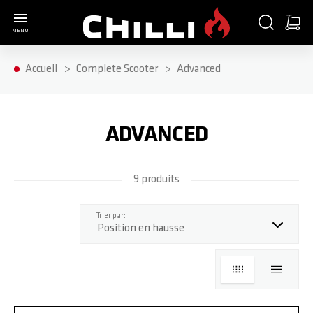
Aller à la page d'accueil
CHERCHER
PANIE
MENU
Minica
Accueil
Complete Scooter
Advanced
ADVANCED
9 produits
haut
Trier par:
GRILLE
LISTE