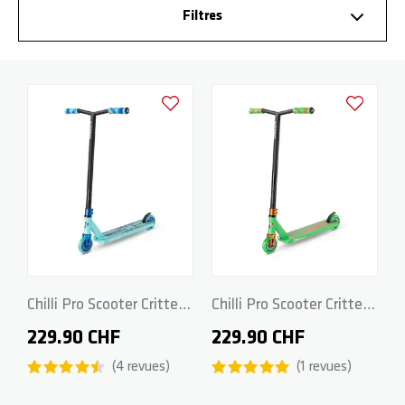
Filtres
Ajouter à la liste d'achats
Ajouter à la
Chilli Pro Scooter Critter -
Chilli Pro Scooter Critter -
Hercules Beetle
Chameleon
229.90 CHF
229.90 CHF
4
revues
1
revues