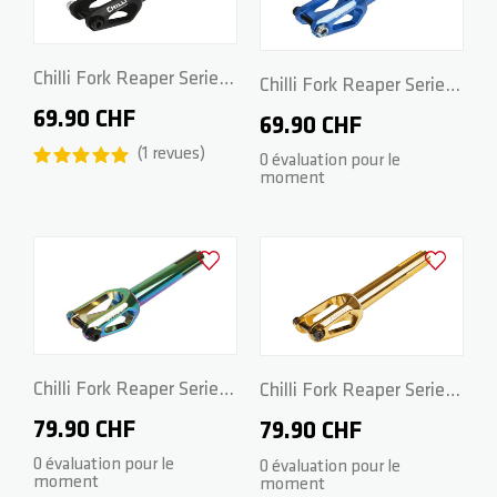
Chilli Fork Reaper Series
Chilli Fork Reaper Series
- Spider HIC 160mm -
69.90 CHF
- Spider HIC 160mm -
69.90 CHF
Black
1
revues
Blue
0 évaluation pour le
moment
Ajouter à la liste d'achats
Ajouter à la
Chilli Fork Reaper Series
Chilli Fork Reaper Series
- Spider HIC 160mm -
- Spider HIC 160mm -
79.90 CHF
79.90 CHF
Rainbow
Crown gold
0 évaluation pour le
0 évaluation pour le
moment
moment