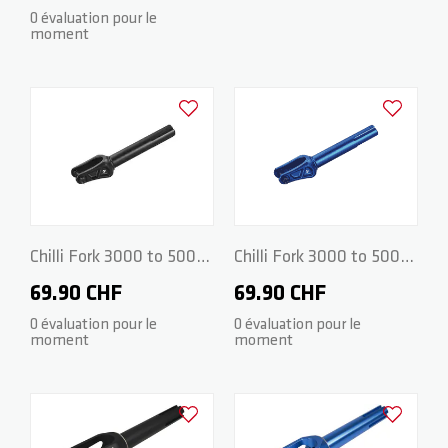
Black
0 évaluation pour le
moment
ZERO V2
CSG CUSTOM PARTS
TROOPER
Ajouter à la liste d'achats
Ajouter à la
VENTUS
WAVE TRACK
Chilli Fork 3000 to 5000
Chilli Fork 3000 to 5000
Series - Spider HIC
Series - Spider HIC
69.90 CHF
69.90 CHF
JUMPSTART
160mm - Black
160mm - Blue
0 évaluation pour le
0 évaluation pour le
moment
moment
REAPER VENOM
Ajouter à la liste d'achats
Ajouter à la