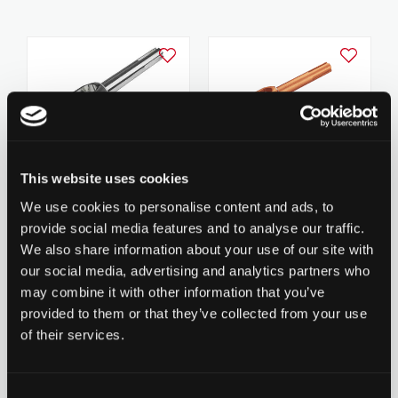
Ajouter à la liste d'achats
Ajouter à la
Chilli Fork Reaper Series
Chilli Fork Reaper Series
This website uses cookies
- Spider HIC 160mm -
79.90 CHF
- Spider HIC 160mm -
69.90 CHF
We use cookies to personalise content and ads, to
Polished
0 évaluation pour le
Sun orange
provide social media features and to analyse our traffic.
0 évaluation pour le
moment
moment
We also share information about your use of our site with
our social media, advertising and analytics partners who
may combine it with other information that you’ve
provided to them or that they’ve collected from your use
Ajouter à la liste d'achats
Ajouter à la
of their services.