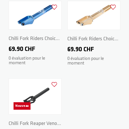
Ajouter à la liste d'achats
Ajouter à la
Chilli Fork Riders Choice -
Chilli Fork Riders Choice -
Spider HIC 160mm - Blue
Spider HIC 160mm - Gold
69.90 CHF
69.90 CHF
0 évaluation pour le
0 évaluation pour le
moment
moment
Ajouter à la liste d'achats
Nouveau
Chilli Fork Reaper Venom