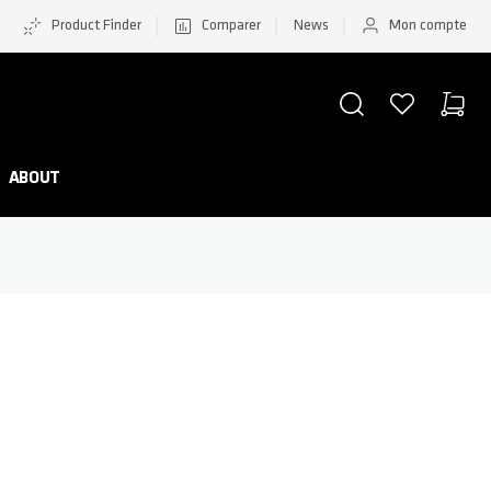
Product Finder
Comparer
News
Mon compte
CHERCHER
LISTE D'ACHATS
PANIER
Minicar
ABOUT