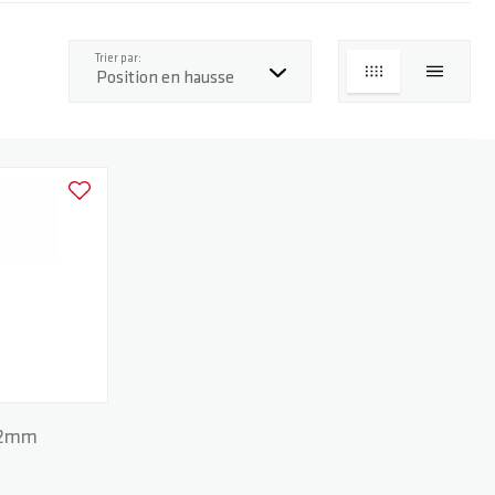
haut
Trier par:
GRILLE
LISTE
Ajouter à la liste d'achats
 12mm