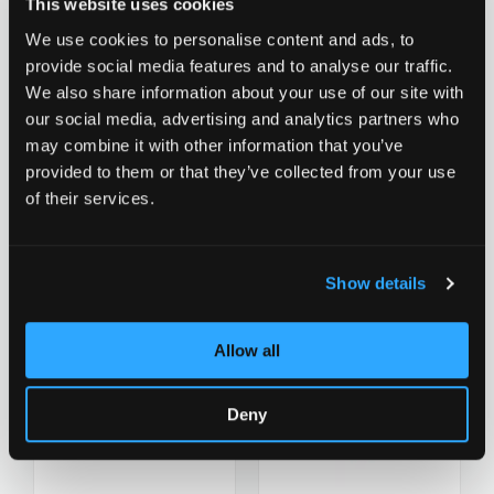
This website uses cookies
We use cookies to personalise content and ads, to
Ajouter à la liste d'achats
Ajouter à la
provide social media features and to analyse our traffic.
We also share information about your use of our site with
our social media, advertising and analytics partners who
may combine it with other information that you’ve
Chilli Headset Reaper
provided to them or that they’ve collected from your use
Chilli Headset Reaper
of their services.
Series - Blue
39.90 CHF
Series - Gold
39.90 CHF
0 évaluation pour le
moment
0 évaluation pour le
Show details
moment
Allow all
Ajouter à la liste d'achats
Ajouter à la
Deny