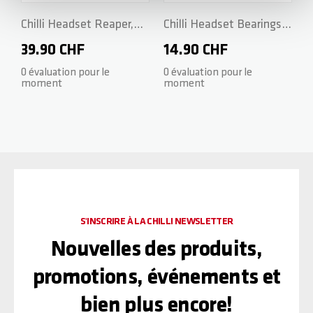
Chilli Headset Reaper,
Chilli Headset Bearings -
Reaper Venom, Critter
Inner Diam. 30.2mm -
39.90 CHF
14.90 CHF
and Pro Series - Black
Height 7.0mm
0 évaluation pour le
0 évaluation pour le
moment
moment
S'INSCRIRE À LA CHILLI NEWSLETTER
Nouvelles des produits,
promotions, événements et
bien plus encore!