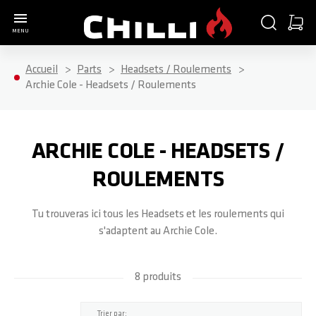
Aller à la page d'accueil
CHERCHER
PANIE
MENU
Minica
Accueil
Parts
Headsets / Roulements
COMPLETE SCOOTER
PARTS
ACCESSORIES
ABOUT
Archie Cole - Headsets / Roulements
TOUS LES PRODUITS
TOUS LES PRODUITS
TOUS LES PRODUITS
TOUS LES PRODUITS
ARCHIE COLE - HEADSETS /
3000
POIGNÉES / EMBOUTS DE GUIDON
SCOOTER STANDS
SHOP
ROULEMENTS
Tu trouveras ici tous les Headsets et les roulements qui
4000
GUIDON
CASQUES
ATELIER
s'adaptent au Archie Cole.
5000
COLLIER DE SERRAGE / VIS
T-SHIRTS
BLOG
8 produits
BASE S
HEADSETS / ROULEMENTS
LONGSLEEVES
TEAM RIDER
haut
Trier par: