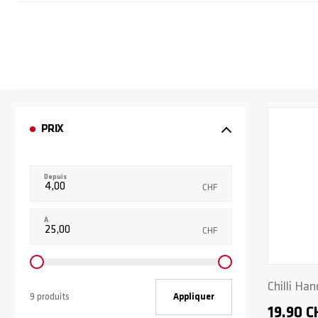
PRIX
Depuis
CHF
À
CHF
Chilli Ha
9 produits
Appliquer
- Black
19.90 C