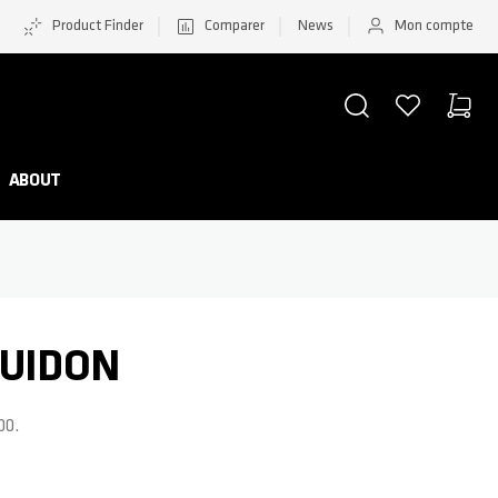
Product Finder
Comparer
News
Mon compte
CHERCHER
LISTE D'ACHATS
PANIER
Minicar
ABOUT
GUIDON
00.