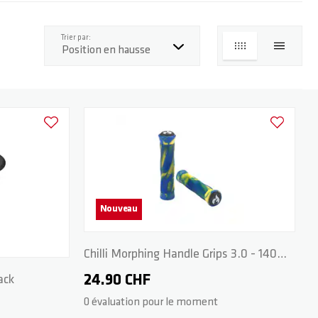
haut
Trier par:
GRILLE
LISTE
Ajouter à la liste d'achats
Ajouter à la
Nouveau
Chilli Morphing Handle Grips 3.0 - 140
mm - Blue/Yellow
24.90 CHF
lack
0 évaluation pour le moment