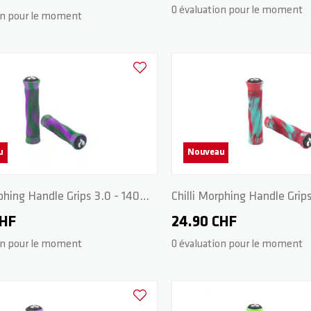
0 évaluation pour le moment
on pour le moment
Ajouter à la liste d'achats
u
Nouveau
rphing Handle Grips 3.0 - 140
Chilli Morphing Handle Grips
en/Purple
mm - Red/Teal
CHF
24.90 CHF
on pour le moment
0 évaluation pour le moment
Ajouter à la liste d'achats