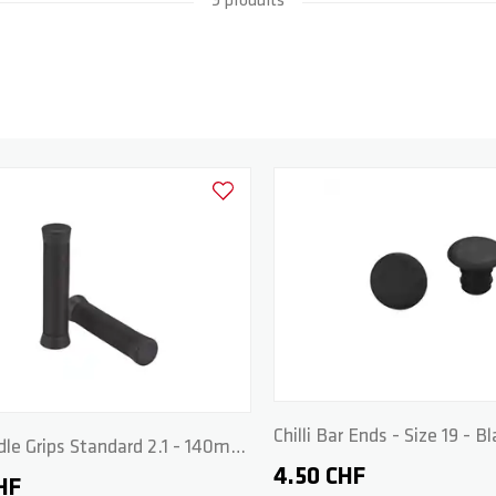
9 produits
Ajouter à la liste d'achats
Chilli Bar Ends - Size 19 - B
ndle Grips Standard 2.1 - 140mm
4.50 CHF
HF