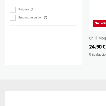
Poignée
8
Embout de guidon
1
Nouvea
Chilli Mo
mm - Pur
24.90 
0 évaluati