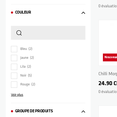
0 évaluati
COULEUR
Bleu
2
Nouvea
Jaune
2
Lila
2
Chilli Mo
Noir
5
mm - Gre
24.90 
Rouge
2
0 évaluati
Voir plus
GROUPE DE PRODUITS