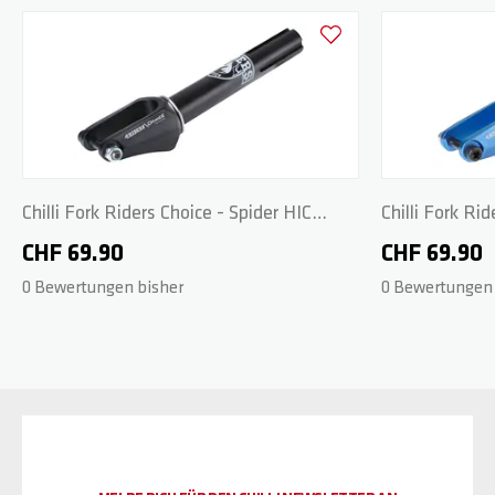
Zur Wunschliste hinzufüge
Chilli Fork Riders Choice - Spider HIC
Chilli Fork Ri
160mm - Black
160mm - Blu
CHF 69.90
CHF 69.90
0 Bewertungen bisher
0 Bewertungen 