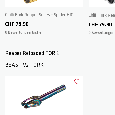
Chilli Fork Reaper Series - Spider HIC
Chilli Fork Re
160mm - Crown gold
160mm - Poli
CHF 79.90
CHF 79.90
0 Bewertungen bisher
0 Bewertungen 
Reaper Reloaded FORK
BEAST V2 FORK
Zur Wunschliste hinzufüge