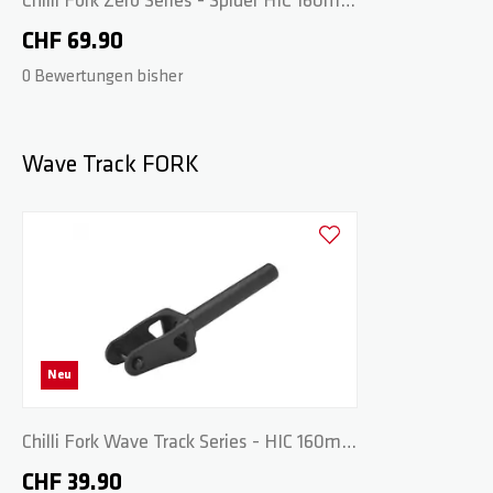
Chilli Fork Zero Series - Spider HIC 160mm
- Black
CHF 69.90
0 Bewertungen bisher
Wave Track FORK
Zur Wunschliste hinzufüge
Neu
Chilli Fork Wave Track Series - HIC 160mm
- Black
CHF 39.90