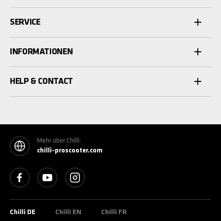
SERVICE
INFORMATIONEN
HELP & CONTACT
Mehr über Chilli:
chilli-proscooter.com
See our Facebook
See our YouTube channel
See our Instagram
Chilli DE
Chilli EN
Chilli FR