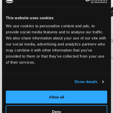
This website uses cookies
We use cookies to personalise content and ads, to
provide social media features and to analyse our traffic.
We also share information about your use of our site with
Chilli Fork 3000 to 5000 Series - Spider
Chilli Fork 30
our social media, advertising and analytics partners who
HIC 160mm - Gold
HIC 160mm - 
CHF 69.90
CHF 69.90
may combine it with other information that you’ve
provided to them or that they’ve collected from your use
0 Bewertungen bisher
0 Bewertungen 
of their services.
Base (S) and Rocky FORK
Show details
Zur Wunschliste hinzufüge
Allow all
Deny