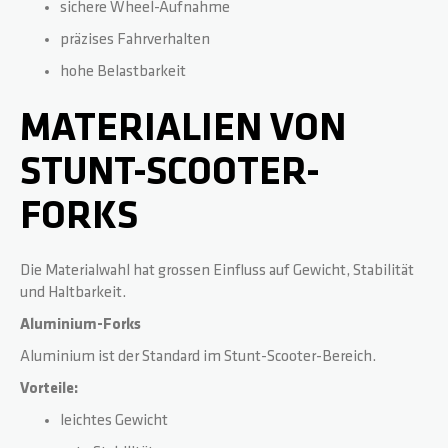
sichere Wheel-Aufnahme
präzises Fahrverhalten
ZERO V2
CSG CUSTOM PARTS
hohe Belastbarkeit
TROOPER
MATERIALIEN VON
STUNT-SCOOTER-
VENTUS
FORKS
WAVE TRACK
Die Materialwahl hat grossen Einfluss auf Gewicht, Stabilität
JUMPSTART
und Haltbarkeit.
Aluminium-Forks
REAPER VENOM
Aluminium ist der Standard im Stunt-Scooter-Bereich.
Vorteile:
leichtes Gewicht