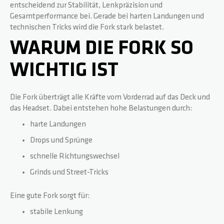
entscheidend zur Stabilität, Lenkpräzision und
Gesamtperformance bei. Gerade bei harten Landungen und
BASE
RADGABELN
HOODIES
PARTNER
technischen Tricks wird die Fork stark belastet.
WARUM DIE FORK SO
ROCKY
DECKS
WRISTBANDS
FAQ
WICHTIG IST
REAPER
GRIPTAPES
DOWNLOADS
Die Fork überträgt alle Kräfte vom Vorderrad auf das Deck und
das Headset. Dabei entstehen hohe Belastungen durch:
CRITTER
BREMSEN / SCHRAUBEN
harte Landungen
Drops und Sprünge
REAPER RELOADED
RÄDER / ACHSEN
schnelle Richtungswechsel
Grinds und Street-Tricks
BEAST V2
SPACER
Eine gute Fork sorgt für:
stabile Lenkung
ARCHIE COLE
PEGS