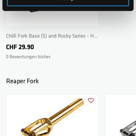
Chilli Fork Base (S) and Rocky Series - HIC
164mm - Black
CHF 29.90
0 Bewertungen bisher
Reaper Fork
Zur Wunschliste hinzufüge