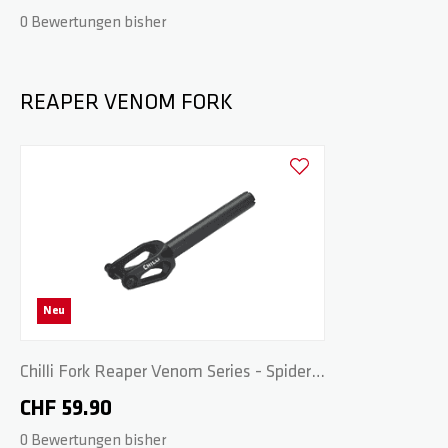
0 Bewertungen bisher
REAPER VENOM FORK
Zur Wunschliste hinzufüge
Neu
Chilli Fork Reaper Venom Series - Spider
HIC 2.0 160mm - Black
CHF 59.90
0 Bewertungen bisher