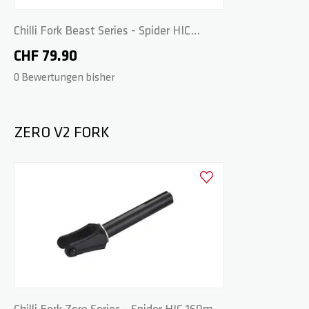
Chilli Fork Beast Series - Spider HIC
160mm - Neochrome
CHF 79.90
0 Bewertungen bisher
ZERO V2 FORK
Zur Wunschliste hinzufüge