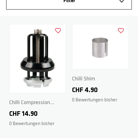
Filter
BASE
RADGABELN
HOODIES
PARTNER
Zur Wunschliste hinzufügen
Zur Wunsch
ROCKY
DECKS
WRISTBANDS
FAQ
REAPER
GRIPTAPES
DOWNLOADS
CRITTER
BREMSEN / SCHRAUBEN
Chilli Shim
CHF 4.90
REAPER RELOADED
RÄDER / ACHSEN
0 Bewertungen bisher
Chilli Compression
BEAST V2
SPACER
System Spider HIC -
CHF 14.90
Black
0 Bewertungen bisher
ARCHIE COLE
PEGS