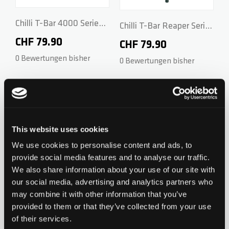
Chilli T-Bar 4000 Series -
Chilli T-Bar Reaper Series
CrMo 53/50cm - Black
CHF 79.90
- Steel 58/58cm - Black
CHF 79.90
0 Bewertungen bisher
0 Bewertungen bisher
Zur Wunschliste hinzufügen
Zur Wunsch
This website uses cookies
We use cookies to personalise content and ads, to
provide social media features and to analyse our traffic.
We also share information about your use of our site with
our social media, advertising and analytics partners who
Chilli T-Bar 5000 Series -
Chilli T-Bar Reaper
may combine it with other information that you’ve
CrMo 60/50cm - Black
CHF 79.90
Reloaded V2 Series -
provided to them or that they’ve collected from your use
CHF 199.90
0 Bewertungen bisher
of their services.
CrMo 60/60cm -
0 Bewertungen bisher