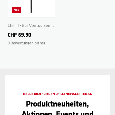
Neu
Chilli T-Bar Ventus Series
- CrMo 58/56cm - Black
CHF 69.90
0 Bewertungen bisher
MELDE DICH FÜR DEN CHILLI NEWSLETTER AN
Produktneuheiten,
Aktionen, Events und