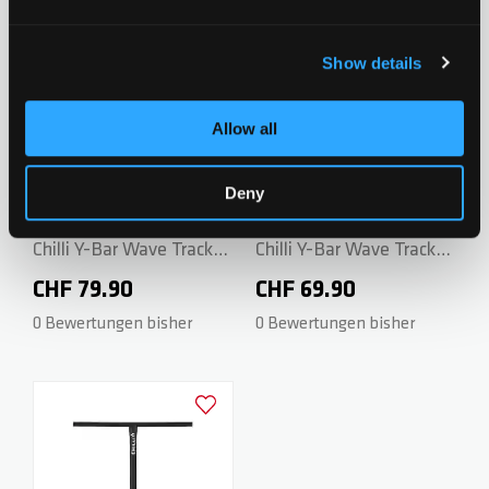
Neochrome
Show details
Zur Wunschliste hinzufügen
Zur Wunsch
Allow all
Neu
Neu
Deny
Chilli Y-Bar Wave Track
Chilli Y-Bar Wave Track
Series - Steel 58/58 cm -
Series - Steel 42/50 cm -
CHF 79.90
CHF 69.90
Dark Grey/Red
Dark Grey/Blue
0 Bewertungen bisher
0 Bewertungen bisher
Zur Wunschliste hinzufügen