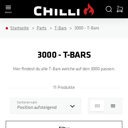
Zur Startseite
SUCHE
WARE
MENÜ
Minica
Startseite
Parts
T-Bars
3000 - T-Bars
COMPLETE SCOOTER
PARTS
ACCESSORIES
ABOUT
ALLE ARTIKEL
ALLE ARTIKEL
ALLE ARTIKEL
ALLE ARTIKEL
3000 - T-BARS
Hier findest du alle T-Bars welche auf den 3000 passen.
3000
HANDGRIFFE / BAR ENDS
SCOOTER STANDS
SHOP
4000
T-BARS
HELME
WERKSTATT
11 Produkte
Top
Sortieren nach:
5000
KLEMMEN / SCHRAUBEN
T-SHIRTS
BLOG
LISTE
LISTE
BASE S
HEADSETS / KUGELLAGER
LONGSLEEVES
TEAM RIDER