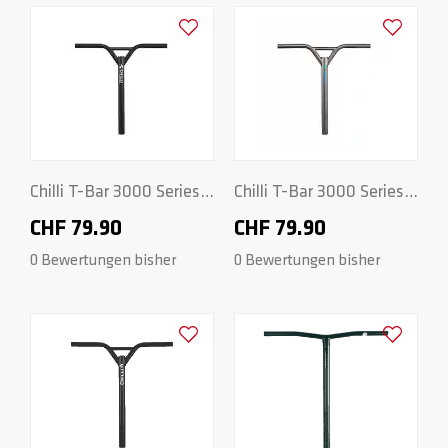
Zur Wunschliste hinzufügen
Zur Wunsch
ZERO V2
CSG CUSTOM PARTS
TROOPER
VENTUS
Chilli T-Bar 3000 Series -
Chilli T-Bar 3000 Series -
CrMo 48/48cm - Black
CrMo 48/48cm - Grey
CHF 79.90
CHF 79.90
WAVE TRACK
0 Bewertungen bisher
0 Bewertungen bisher
JUMPSTART
Zur Wunschliste hinzufügen
Zur Wunsch
REAPER VENOM