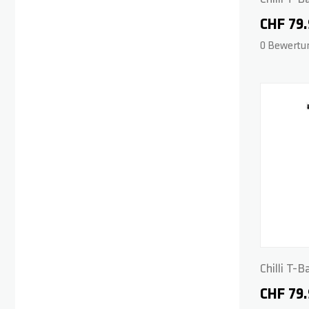
- Grey
CHF 79
0 Bewertu
Chilli T-
- Black
CHF 79