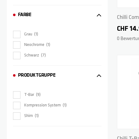
FARBE
Chilli Co
Black
CHF 14
Grau
1
0 Bewertu
Neochrome
1
Schwarz
7
PRODUKTGRUPPE
T-Bar
9
Kompression System
1
Shim
1
Chilli T-