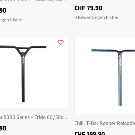
- Black
CHF 79.90
.90
0 Bewertungen bisher
ngen bisher
Zur Wunschliste hinzufügen
Bar 5000 Series - CrMo 60/50cm
Chilli T-Bar Reaper Reloade
.90
CrMo 60/60cm - Neochro
CHF 199.90