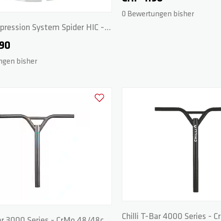
0 Bewertungen bisher
mpression System Spider HIC -
.90
ngen bisher
Zur Wunschliste hinzufügen
Chilli T-Bar 4000 Series -
Bar 3000 Series - CrMo 48/48cm