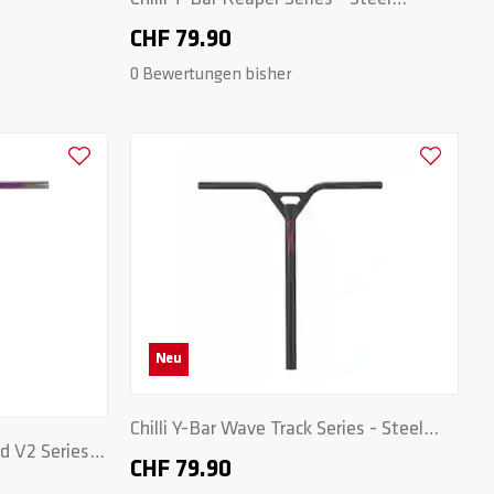
58/58cm - Black
CHF 79.90
0 Bewertungen bisher
Zur Wunschliste hinzufügen
Zur Wunschl
Neu
Chilli Y-Bar Wave Track Series - Steel
d V2 Series -
58/58 cm - Dark Grey/Red
CHF 79.90
me