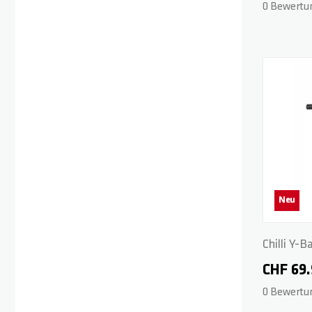
0 Bewertu
Neu
Chilli Y-B
42/50 cm 
CHF 69
0 Bewertu