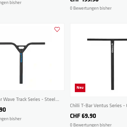
ngen bisher
0 Bewertungen bisher
Zur Wunschliste hinzufügen
Neu
ar Wave Track Series - Steel
Chilli T-Bar Ventus Series -
- Dark Grey/Blue
.90
58/56cm - Black
CHF 69.90
ngen bisher
0 Bewertungen bisher