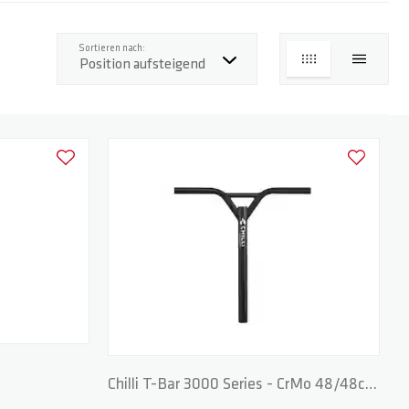
Top
Sortieren nach:
LISTE
LISTE
Zur Wunschliste hinzufügen
Zur Wunschl
Chilli T-Bar 3000 Series - CrMo 48/48cm