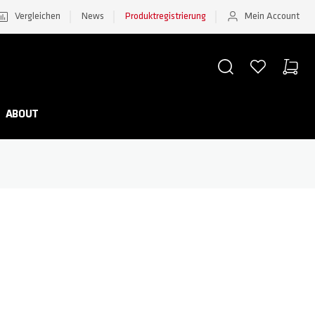
Vergleichen
News
Produktregistrierung
Mein Account
SUCHE
WUNSCHZETTEL
WAREN
Minicar
ABOUT