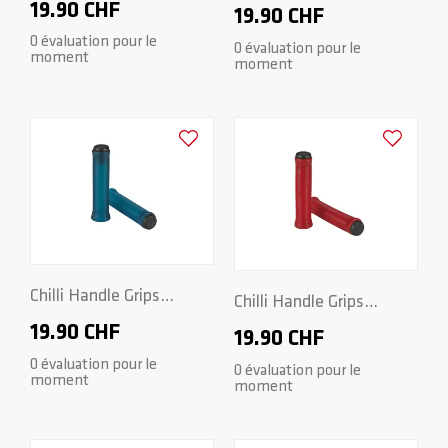
Standard 2.0 - 140mm -
19.90 CHF
Standard 2.0 - 140mm -
19.90 CHF
Fire red
0 évaluation pour le
Candy green
0 évaluation pour le
moment
moment
Ajouter à la liste d'achats
Ajouter à la
Chilli Handle Grips
Chilli Handle Grips
Standard 2.0 - 140mm -
19.90 CHF
Standard 2.0 - 140mm -
19.90 CHF
Candy blue
0 évaluation pour le
Candy red
0 évaluation pour le
moment
moment