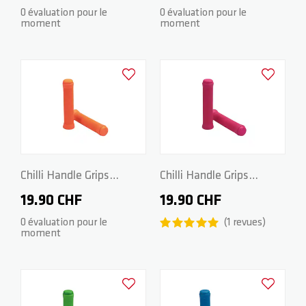
Black
White
0 évaluation pour le
0 évaluation pour le
moment
moment
ZERO V2
CSG CUSTOM PARTS
TROOPER
Ajouter à la liste d'achats
Ajouter à la
VENTUS
WAVE TRACK
Chilli Handle Grips
Chilli Handle Grips
Standard 2.0 - 140mm -
Standard 2.0 - 140mm -
19.90 CHF
19.90 CHF
JUMPSTART
Orange
Pink
0 évaluation pour le
1
revues
moment
REAPER VENOM
Ajouter à la liste d'achats
Ajouter à la