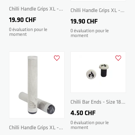
Chilli Handle Grips XL -
Chilli Handle Grips XL -
170mm - Red
19.90 CHF
170mm - Green
19.90 CHF
0 évaluation pour le
0 évaluation pour le
moment
moment
Ajouter à la liste d'achats
Ajouter à la
Chilli Bar Ends - Size 18 -
White/Black
4.50 CHF
0 évaluation pour le
Chilli Handle Grips XL -
moment