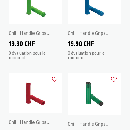
Chilli Handle Grips
Chilli Handle Grips
Standard 2.0 - 140mm -
Standard 2.0 - 140mm -
19.90 CHF
19.90 CHF
Green
Blue
0 évaluation pour le
0 évaluation pour le
moment
moment
Ajouter à la liste d'achats
Ajouter à la
Chilli Handle Grips
Chilli Handle Grips