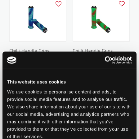
Ajouter à la liste d'achats
Ajouter à la
Chilli Handle Grips
Chilli Handle Grips
Standard 2.0 - 140mm -
Standard 2.0 - 140mm -
24.90 CHF
24.90 CHF
Unique Blue/Sky blue
Unique Green/Orange
0 évaluation pour le
0 évaluation pour le
moment
moment
This website uses cookies
We use cookies to personalise content and ads, to
provide social media features and to analyse our traffic.
Ajouter à la liste d'achats
Ajouter à la
We also share information about your use of our site with
our social media, advertising and analytics partners who
may combine it with other information that you’ve
provided to them or that they’ve collected from your use
of their services.