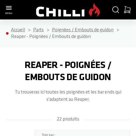
Aller à la page d'accueil
CHERCHER
PANIE
MENU
Minica
Accueil
Parts
Poignées / Embouts de guidon
COMPLETE SCOOTER
PARTS
ACCESSORIES
ABOUT
Reaper - Poignées / Embouts de guidon
TOUS LES PRODUITS
TOUS LES PRODUITS
TOUS LES PRODUITS
TOUS LES PRODUITS
REAPER - POIGNÉES /
3000
POIGNÉES / EMBOUTS DE GUIDON
SCOOTER STANDS
SHOP
EMBOUTS DE GUIDON
Tu trouveras ici toutes les poignées et les bar ends qui
4000
GUIDON
CASQUES
ATELIER
s'adaptent au Reaper.
5000
COLLIER DE SERRAGE / VIS
T-SHIRTS
BLOG
22 produits
BASE S
HEADSETS / ROULEMENTS
LONGSLEEVES
TEAM RIDER
haut
Trier par: