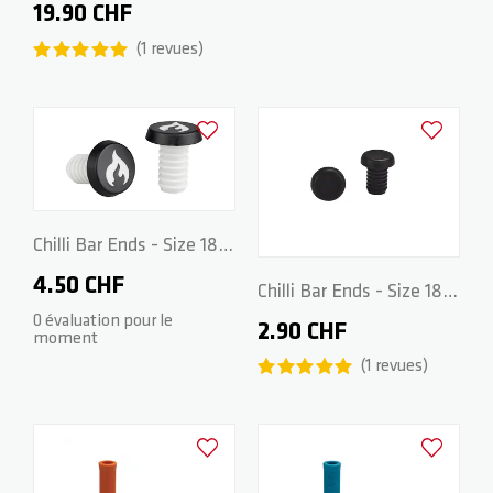
170mm - Grey
19.90 CHF
1
revues
Ajouter à la liste d'achats
Ajouter à la
Chilli Bar Ends - Size 18 -
Black/White
4.50 CHF
Chilli Bar Ends - Size 18 -
0 évaluation pour le
Black
2.90 CHF
moment
1
revues
Ajouter à la liste d'achats
Ajouter à la