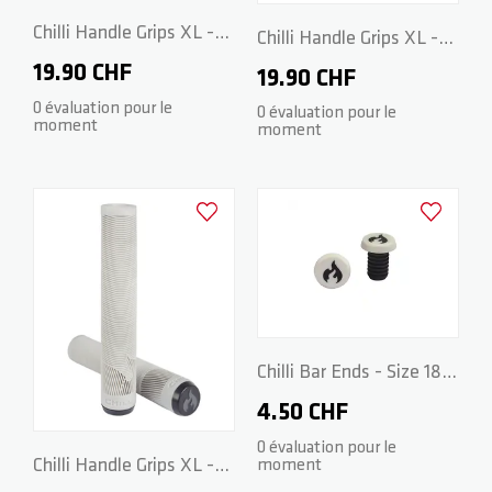
Chilli Handle Grips XL -
Chilli Handle Grips XL -
170mm - Red
19.90 CHF
170mm - Green
19.90 CHF
0 évaluation pour le
0 évaluation pour le
moment
moment
Ajouter à la liste d'achats
Ajouter à la
Chilli Bar Ends - Size 18 -
White/Black
4.50 CHF
0 évaluation pour le
Chilli Handle Grips XL -
moment