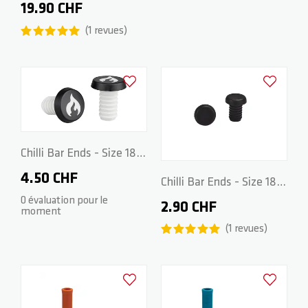
170mm - Grey
19.90 CHF
1
revues
Ajouter à la liste d'achats
Ajouter à la
Chilli Bar Ends - Size 18 -
Black/White
4.50 CHF
Chilli Bar Ends - Size 18 -
0 évaluation pour le
Black
2.90 CHF
moment
1
revues
Ajouter à la liste d'achats
Ajouter à la