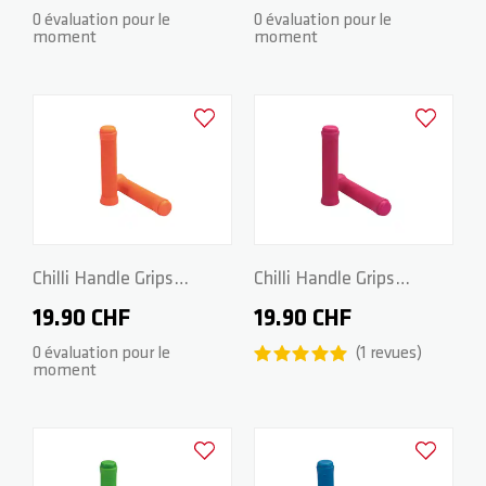
Black
White
0 évaluation pour le
0 évaluation pour le
moment
moment
ZERO V2
CSG CUSTOM PARTS
TROOPER
Ajouter à la liste d'achats
Ajouter à la
VENTUS
WAVE TRACK
Chilli Handle Grips
Chilli Handle Grips
Standard 2.0 - 140mm -
Standard 2.0 - 140mm -
19.90 CHF
19.90 CHF
JUMPSTART
Orange
Pink
0 évaluation pour le
1
revues
moment
REAPER VENOM
Ajouter à la liste d'achats
Ajouter à la