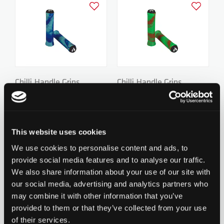
Ajouter à la liste d'achats
Ajouter à la
Chilli Handle Grips
Chilli Handle Grips
Standard 2.0 - 140mm -
Standard 2.0 - 140mm -
24.90 CHF
24.90 CHF
Unique Blue/Sky blue
Unique Green/Orange
0 évaluation pour le
0 évaluation pour le
moment
moment
This website uses cookies
We use cookies to personalise content and ads, to
provide social media features and to analyse our traffic.
Ajouter à la liste d'achats
Ajouter à la
We also share information about your use of our site with
our social media, advertising and analytics partners who
may combine it with other information that you’ve
provided to them or that they’ve collected from your use
of their services.