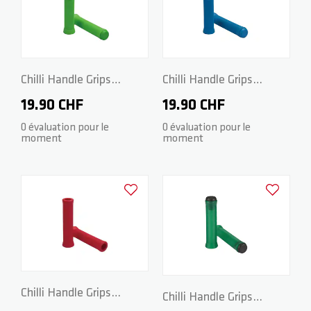
Chilli Handle Grips
Chilli Handle Grips
Standard 2.0 - 140mm -
Standard 2.0 - 140mm -
19.90 CHF
19.90 CHF
Green
Blue
0 évaluation pour le
0 évaluation pour le
moment
moment
Ajouter à la liste d'achats
Ajouter à la
Chilli Handle Grips
Chilli Handle Grips