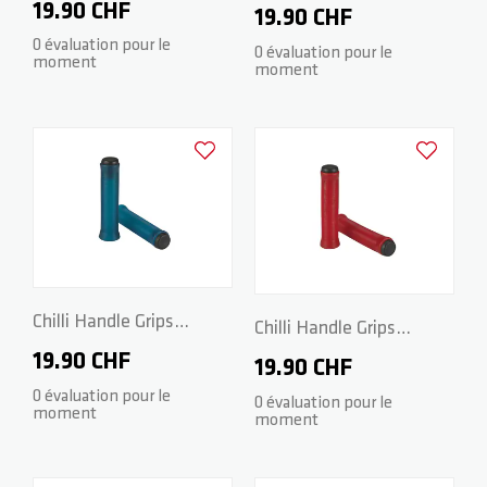
Standard 2.0 - 140mm -
19.90 CHF
Standard 2.0 - 140mm -
19.90 CHF
Fire red
0 évaluation pour le
Candy green
0 évaluation pour le
moment
moment
Ajouter à la liste d'achats
Ajouter à la
Chilli Handle Grips
Chilli Handle Grips
Standard 2.0 - 140mm -
19.90 CHF
Standard 2.0 - 140mm -
19.90 CHF
Candy blue
0 évaluation pour le
Candy red
0 évaluation pour le
moment
moment